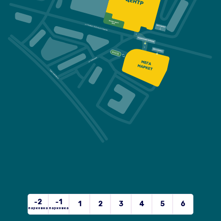
-2
-1
1
2
3
4
5
6
парковка
парковка