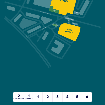
-2
-1
1
2
3
4
5
6
парковка
парковка