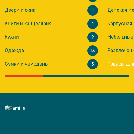
Двери и окна
Детская м
1
Книги и канцелярия
Корпусная 
1
Кухни
Мебельные
9
Одежда
Развлечен
13
Сумки и чемоданы
Товары дл
3